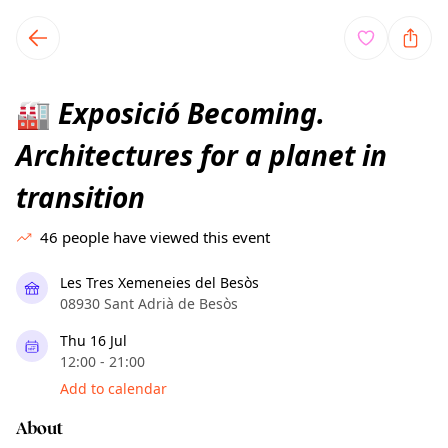
TownSpot primary navigation
TownSpot local events content
Exposició Becoming.
🏭
Architectures for a planet in
transition
46
people have viewed this event
Les Tres Xemeneies del Besòs
08930 Sant Adrià de Besòs
Thu 16 Jul
12:00 - 21:00
Add to calendar
About