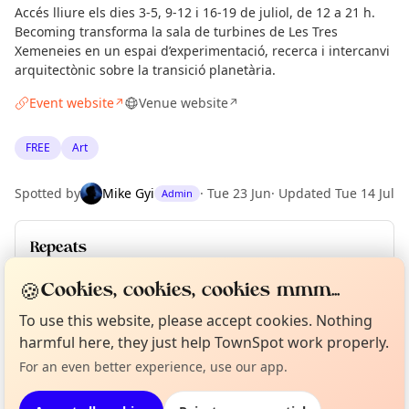
Accés lliure els dies 3-5, 9-12 i 16-19 de juliol, de 12 a 21 h.
Becoming transforma la sala de turbines de Les Tres
Xemeneies en un espai d’experimentació, recerca i intercanvi
arquitectònic sobre la transició planetària.
Event website
Venue website
↗
↗
FREE
Art
Spotted by
Mike Gyi
·
Tue 23 Jun
·
Updated
Tue 14 Jul
Admin
Repeats
Upcoming dates
:
Fri 17 Jul
·
Sat 18 Jul
·
Sun 19 Jul
🍪
Cookies, cookies, cookies mmm...
Curious?
Not from around here, huh?
To use this website, please accept cookies. Nothing
About TownSpot
Tell us your town →
harmful here, they just help TownSpot work properly.
Location
For an even better experience, use our app.
EXPLORE BARCELONA